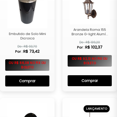
Arandela Roma 155
Embutido de Solo Mini
Bronze G-light Alumí...
Dicroica
De : R$ 139,20
De : R$ 93,70
R$ 102,37
Por :
R$ 73,42
Por :
OU R$ 92,13 NO PIX OU
OU R$ 66,08 NO PIX OU
BOLETO
BOLETO
Comprar
Comprar
LANÇAMENTO