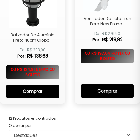
Ventilador De Teto Tron
Pera New Branc...
De : R$ 276,50
Balizador De Alumínio
R$ 219,82
Por :
Preto 40cm Globo...
De : R$ 203,90
OU R$ 197,84 NO PIX OU
R$ 138,68
Por :
BOLETO
OU R$ 124,81 NO PIX OU
BOLETO
Comprar
Comprar
12 Produtos encontrados
Ordenar por: