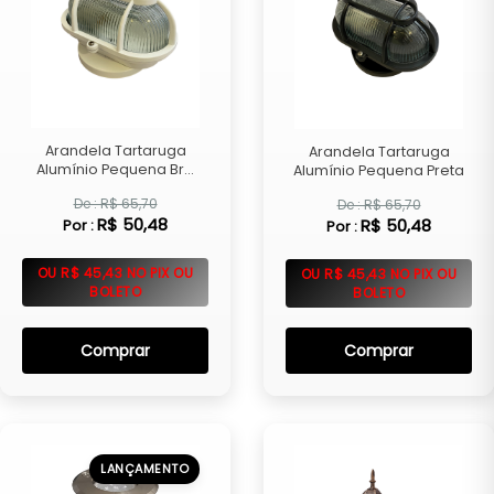
Arandela Tartaruga
Arandela Tartaruga
Alumínio Pequena Br...
Alumínio Pequena Preta
De : R$ 65,70
De : R$ 65,70
R$ 50,48
R$ 50,48
Por :
Por :
OU R$ 45,43 NO PIX OU
OU R$ 45,43 NO PIX OU
BOLETO
BOLETO
Comprar
Comprar
LANÇAMENTO