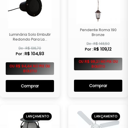
Pendente Roma 190
Luminária Solo Embutir
Bronze
Redondo Para La...
De : R$ 148,50
De : R$ 136,70
R$ 109,12
Por :
R$ 104,93
Por :
OU R$ 98,21 NO PIX OU
OU R$ 94,44 NO PIX OU
BOLETO
BOLETO
Comprar
Comprar
LANÇAMENTO
LANÇAMENTO